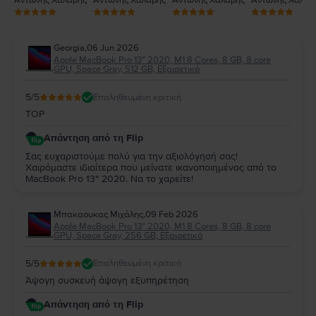
Αντώνης Χάλαρης
Αντώνης Χάλαρης
Αντώνης Χάλαρης
Αντώνης Χάλαρ
Georgia
,
06 Jun 2026
Apple MacBook Pro 13″ 2020, M1 8 Cores, 8 GB, 8 core
GPU, Space Gray, 512 GB, Εξαιρετικό
5
/5
Επαληθευμένη κριτική
TOP
Απάντηση από τη Flip
Σας ευχαριστούμε πολύ για την αξιολόγησή σας!
Χαιρόμαστε ιδιαίτερα που μείνατε ικανοποιημένος από το
MacBook Pro 13″ 2020. Να το χαρείτε!
Μπακαουκας Μιχάλης
,
09 Feb 2026
Apple MacBook Pro 13″ 2020, M1 8 Cores, 8 GB, 8 core
GPU, Space Gray, 256 GB, Εξαιρετικό
5
/5
Επαληθευμένη κριτική
Άψογη συσκευή άψογη εξυπηρέτηση
Απάντηση από τη Flip