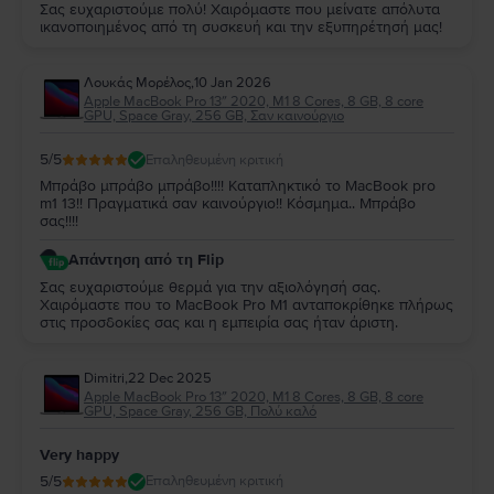
Σας ευχαριστούμε πολύ! Χαιρόμαστε που μείνατε απόλυτα
ικανοποιημένος από τη συσκευή και την εξυπηρέτησή μας!
Λουκάς Μορέλος
,
10 Jan 2026
Apple MacBook Pro 13″ 2020, M1 8 Cores, 8 GB, 8 core
GPU, Space Gray, 256 GB, Σαν καινούργιο
5
/5
Επαληθευμένη κριτική
Μπράβο μπράβο μπράβο!!!! Καταπληκτικό το MacBook pro
m1 13!! Πραγματικά σαν καινούργιο!! Κόσμημα.. Μπράβο
σας!!!!
Απάντηση από τη Flip
Σας ευχαριστούμε θερμά για την αξιολόγησή σας.
Χαιρόμαστε που το MacBook Pro M1 ανταποκρίθηκε πλήρως
στις προσδοκίες σας και η εμπειρία σας ήταν άριστη.
Dimitri
,
22 Dec 2025
Apple MacBook Pro 13″ 2020, M1 8 Cores, 8 GB, 8 core
GPU, Space Gray, 256 GB, Πολύ καλό
Very happy
5
/5
Επαληθευμένη κριτική