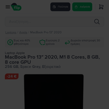
Πούλησε
Αγόρασε
Laptops
/
Apple
/
MacBook Pro 13″ 2020
Έως και 40%
Εγγύηση 2
Δωρεάν επιστροφή 30
φθηνότερα
χρόνια
ημέρες
Laptop Apple
MacBook Pro 13″ 2020, M1 8 Cores, 8 GB,
8 core GPU
256 GB, Space Gray, Εξαιρετικό
-
24 €