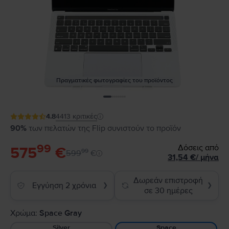
Πραγματικές φωτογραφίες του προϊόντος
4.8
4413
κριτικές
90%
των πελατών της Flip συνιστούν το προϊόν
99
Δόσεις από
575
€
99
599
€
31,54
€
/
μήνα
Δωρεάν επιστροφή
Εγγύηση 2 χρόνια
❯
❯
σε 30 ημέρες
Χρώμα:
Space Gray
Silver
Space