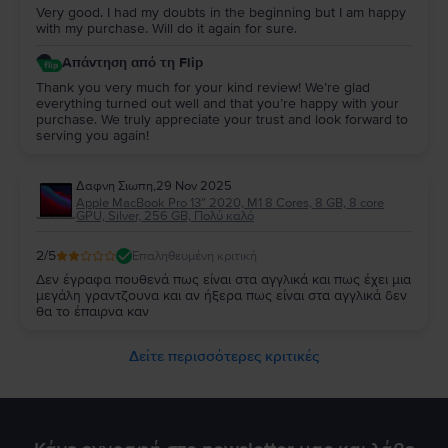
Very good. I had my doubts in the beginning but I am happy
with my purchase. Will do it again for sure.
Απάντηση από τη Flip
Thank you very much for your kind review! We’re glad
everything turned out well and that you’re happy with your
purchase. We truly appreciate your trust and look forward to
serving you again!
Δαφνη Σιωπη
,
29 Nov 2025
Apple MacBook Pro 13″ 2020, M1 8 Cores, 8 GB, 8 core
GPU, Silver, 256 GB, Πολύ καλό
2
/5
Επαληθευμένη κριτική
Δεν έγραφα πουθενά πως είναι στα αγγλικά και πως έχει μια
μεγάλη γραντζουνα και αν ήξερα πως είναι στα αγγλικά δεν
θα το έπαιρνα καν
Δείτε περισσότερες κριτικές