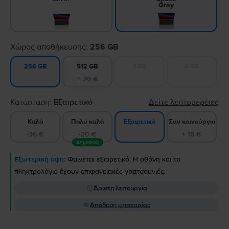
Gray
Χώρος αποθήκευσης:
256 GB
512 GB
1 TB
2 TB
256 GB
+ 26 €
Κατάσταση:
Εξαιρετικό
Δείτε λεπτομέρειες
Καλό
Πολύ καλό
Σαν καινούργιο
Εξαιρετικό
-36 €
-20 €
+ 18 €
Δημοφιλή
Εξωτερική όψη:
Φαίνεται εξαιρετικό. Η οθόνη και το
πληκτρολόγιο έχουν επιφανειακές γρατσουνιές.
Άριστη λειτουργία
Απόδοση μπαταρίας