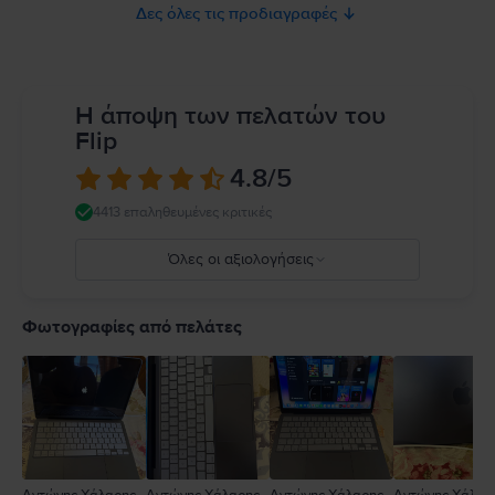
ή καιρικά φαινόμενα όπως βροχή, χιόνι και ομίχλη. Για να μειώσετε τον
Δες όλες τις προδιαγραφές
κίνδυνο υπερθέρμανσης ή τραυματισμών που σχετίζονται με τη
θερμότητα, να φροντίζετε πάντα για επαρκή αερισμό γύρω από το
MacBook και τον προσαρμογέα τροφοδοτικού του και να τα χειρίζεστε με
προσοχή. Όποτε είναι δυνατόν, αποφύγετε καταστάσεις όπου το δέρμα
σας μπορεί να βρίσκεται σε παρατεταμένη επαφή με τη συσκευή ή τον
Η άποψη των πελατών του
προσαρμογέα τροφοδοτικού της κατά τη λειτουργία ή τη σύνδεση σε πηγή
Flip
τροφοδοσίας. Το MacBook περιέχει μαγνήτες, καθώς και εξαρτήματα και
κεραίες που εκπέμπουν ηλεκτρομαγνητικά πεδία. Αυτοί οι μαγνήτες και τα
4.8
/5
ηλεκτρομαγνητικά πεδία ενδέχεται να επηρεάσουν τη λειτουργία ιατρικών
συσκευών. Συμβουλευτείτε τον γιατρό σας και τον κατασκευαστή της
4413 επαληθευμένες κριτικές
ιατρικής σας συσκευής για πληροφορίες σχετικά με τη συσκευή σας.
Πλήρεις λεπτομέρειες στο:
https://support.apple.com/en-
Όλες οι αξιολογήσεις
ca/guide/macbook-air/apd9b8f7aa11/mac
5
4
Φωτογραφίες από πελάτες
3
2
1