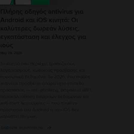
KALO NA XERO
Πλήρης οδηγός antivirus για
Android και iOS κινητά: Οι
καλύτερες δωρεάν λύσεις,
εγκατάσταση και έλεγχος για
ιούς
May 28, 2026
Το κινητό σου περιέχει τραπεζικούς
λογαριασμούς, κωδικούς πρόσβασης και
προσωπικά δεδομένα. Το 2026, ένα mobile
antivirus προσθέτει απαραίτητα επίπεδα
προστασίας — anti-phishing, ασφάλεια WiFi,
παρακολούθηση διαρροών δεδομένων και
anti-theft λειτουργίες — που η native
προστασία του Android ή του iOS δεν
καλύπτει πλήρως.
Διαβάστε περισσότερα