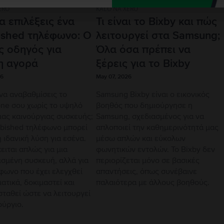
ERO
KALO NA XERO
να επιλέξεις ένα
Τι είναι το Bixby και πώς
bished τηλέφωνο: Ο
λειτουργεί στα Samsung;
ς οδηγός για
Όλα όσα πρέπει να
η αγορά
ξέρεις για το Bixby
26
May 07, 2026
να αναβαθμίσεις το
Samsung Bixby είναι ο εικονικός
ne σου χωρίς το υψηλό
βοηθός που δημιούργησε η
ιας καινούργιας συσκευής;
Samsung, σχεδιασμένος για να
rbished τηλέφωνο μπορεί
απλοποιεί την καθημερινότητά μας
η ιδανική λύση για εσένα.
μέσω απλών και εύκολων
ειται απλώς για μια
φωνητικών εντολών. Το Bixby δεν
ισμένη συσκευή, αλλά για
περιορίζεται μόνο σε βασικές
φωνο που έχει ελεγχθεί
απαντήσεις, όπως συνέβαινε
ατικά, δοκιμαστεί και
παλαιότερα με άλλους βοηθούς.
ταθεί ώστε να λειτουργεί
ούργιο.