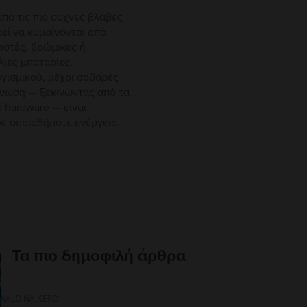
πό τις πιο συχνές βλάβες
ρεί να κυμαίνονται από
ιστές, βρώμικες ή
ιές μπαταρίες,
γισμικού, μέχρι σοβαρές
γνωση — ξεκινώντας από τα
 hardware — είναι
ε οποιαδήποτε ενέργεια.
Τα πιο δημοφιλή άρθρα
KALO NA XERO