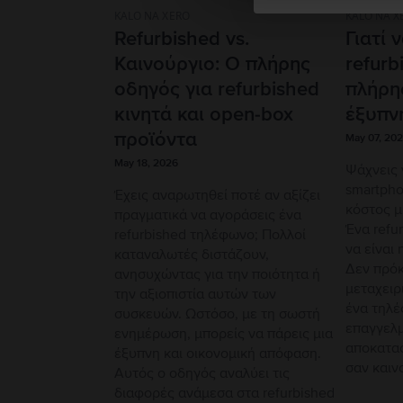
KALO NA XERO
KALO NA X
Refurbished vs.
Γιατί 
Καινούργιο: Ο πλήρης
refur
οδηγός για refurbished
πλήρη
κινητά και open-box
έξυπν
προϊόντα
May 07, 20
May 18, 2026
Ψάχνεις 
smartpho
Έχεις αναρωτηθεί ποτέ αν αξίζει
κόστος μ
πραγματικά να αγοράσεις ένα
Ένα refu
refurbished τηλέφωνο; Πολλοί
να είναι 
καταναλωτές διστάζουν,
Δεν πρόκ
ανησυχώντας για την ποιότητα ή
μεταχειρ
την αξιοπιστία αυτών των
ένα τηλέ
συσκευών. Ωστόσο, με τη σωστή
επαγγελμ
ενημέρωση, μπορείς να πάρεις μια
αποκατασ
έξυπνη και οικονομική απόφαση.
σαν καιν
Αυτός ο οδηγός αναλύει τις
διαφορές ανάμεσα στα refurbished