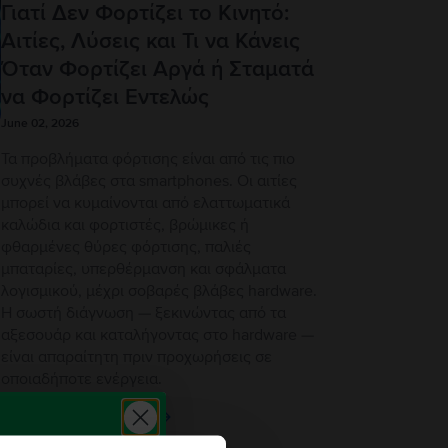
Γιατί Δεν Φορτίζει το Κινητό:
Αιτίες, Λύσεις και Τι να Κάνεις
Όταν Φορτίζει Αργά ή Σταματά
να Φορτίζει Εντελώς
June 02, 2026
Τα προβλήματα φόρτισης είναι από τις πιο
συχνές βλάβες στα smartphones. Οι αιτίες
μπορεί να κυμαίνονται από ελαττωματικά
καλώδια και φορτιστές, βρώμικες ή
φθαρμένες θύρες φόρτισης, παλιές
μπαταρίες, υπερθέρμανση και σφάλματα
λογισμικού, μέχρι σοβαρές βλάβες hardware.
Η σωστή διάγνωση — ξεκινώντας από τα
αξεσουάρ και καταλήγοντας στο hardware —
είναι απαραίτητη πριν προχωρήσεις σε
οποιαδήποτε ενέργεια.
ά
Διαβάστε περισσότερα