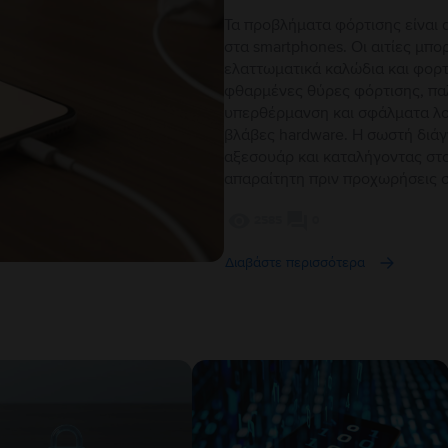
Τα προβλήματα φόρτισης είναι α
στα smartphones. Οι αιτίες μπο
ελαττωματικά καλώδια και φορτ
φθαρμένες θύρες φόρτισης, παλ
υπερθέρμανση και σφάλματα λο
βλάβες hardware. Η σωστή διά
αξεσουάρ και καταλήγοντας στο
απαραίτητη πριν προχωρήσεις σ
2585
0
Διαβάστε περισσότερα