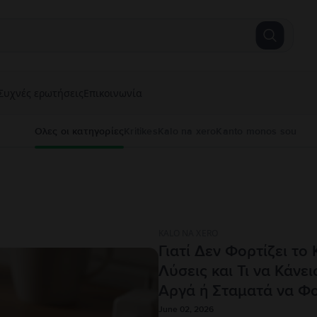
Συχνές ερωτήσεις
Επικοινωνία
Ολες οι κατηγορίες
Kritikes
Kalo na xero
Kanto monos sou
KALO NA XERO
Γιατί Δεν Φορτίζει το Κ
Λύσεις και Τι να Κάνε
Αργά ή Σταματά να Φο
June 02, 2026