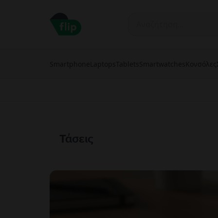
Smartphone
Laptops
Tablets
Smartwatches
Κονσόλες
Τάσεις