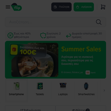
Πούλησε
Αγόρασε
Έως και 40%
Εγγύηση 2
Δωρεάν επιστροφή 30
φθηνότερα
χρόνια
ημέρες
Smartphone
Tablets
Laptops
Smartwatches
Κονσό
Ταξινόμηση
Φίλτρο
2