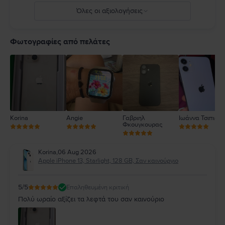
Όλες οι αξιολογήσεις
5
4
Φωτογραφίες από πελάτες
3
2
1
Korina
Angie
Γαβριηλ
Ιωάννα Τσιπιανί
Φκουγκουρας
Korina
,
06 Aug 2026
Apple iPhone 13, Starlight, 128 GB, Σαν καινούργιο
5
/5
Επαληθευμένη κριτική
Πολύ ωραίο αξίζει τα λεφτά του σαν καινούριο