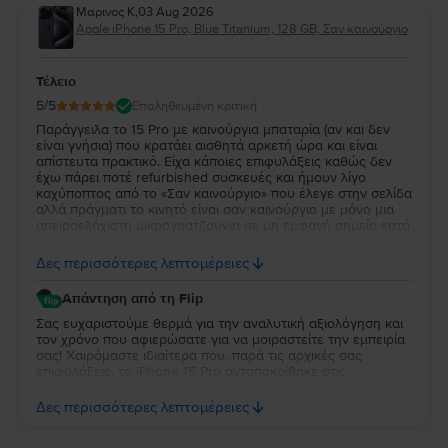
Μαρινος Κ
,
03 Aug 2026
Apple iPhone 15 Pro, Blue Titanium, 128 GB, Σαν καινούργιο
Τέλειο
5
/5
Επαληθευμένη κριτική
Παράγγειλα το 15 Pro με καινούργια μπαταρία (αν και δεν
είναι γνήσια) που κρατάει αισθητά αρκετή ώρα και είναι
απίστευτα πρακτικό. Είχα κάποιες επιφυλάξεις καθώς δεν
έχω πάρει ποτέ refurbished συσκευές και ήμουν λίγο
καχύποπτος από το «Σαν καινούργιο» που έλεγε στην σελίδα
αλλά πράγματι το κινητό είναι σαν καινούργιο με μόνο μια
απειροελάχιστη μικρογρατζουνια σε μη εμφανή σημείο κατά
την χρήση η οποία προσωπικά μου είναι υπέρ αδιάφορη.
Κατά τα άλλα το κινητό λειτουργεί όπως θα έπρεπε, η οθόνη
Δες περισσότερες λεπτομέρειες
είναι απίστευτη και η κάμερες εξίσου τέλειες. Έχω διαβάσει
από άλλα σχόλια με κακές κριτικές ότι τα κινητά που τους
Απάντηση από τη Flip
έστελναν είχαν κάποια δυσλειτουργία είτε με τον έναν είτε
με τον άλλον τρόπο αλλά εγώ προσωπικά πιστεύω το κινητό
Σας ευχαριστούμε θερμά για την αναλυτική αξιολόγηση και
λειτουργεί άψογα και χωρίς την παραμικρή δυσλειτουργία.
τον χρόνο που αφιερώσατε για να μοιραστείτε την εμπειρία
σας! Χαιρόμαστε ιδιαίτερα που, παρά τις αρχικές σας
επιφυλάξεις, το iPhone 15 Pro ανταποκρίθηκε στις
προσδοκίες σας και ότι μείνατε ικανοποιημένος τόσο από
την κατάστασή της όσο και από την απόδοσή της. Η
Δες περισσότερες λεπτομέρειες
εμπιστοσύνη σας και τα σχόλιά σας είναι ιδιαίτερα σημαντικά
για εμάς και μας δίνουν κίνητρο να συνεχίσουμε να