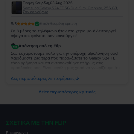
προσφέρουμε την καλύτερη δυνατή εμπειρία στους πελάτες
Ειρήνη Κουρέλη
,
03 Aug 2026
μας. Σας ευχαριστούμε που επιλέξατε τη Flip και σας
Samsung Galaxy S24 FE 5G Dual Sim, Graphite, 256 GB,
ευχόμαστε να χαρείτε τη συσκευή σας για πολύ καιρό!
Σαν καινούργιο
5
/5
Επαληθευμένη κριτική
Σε 3 μέρες το τηλέφωνο ήταν στα χέρια μου! Λειτουργεί
άψογα και φαίνεται σαν καινούργιο!
Απάντηση από τη Flip
Σας ευχαριστούμε πολύ για την υπέροχη αξιολόγησή σας!
Χαιρόμαστε ιδιαίτερα που παραλάβατε το Galaxy S24 FE
τόσο γρήγορα και ότι ανταποκρίθηκε πλήρως στις
προσδοκίες σας. Είναι μεγάλη μας χαρά να γνωρίζουμε ότι
λειτουργεί άψογα και ότι η κατάστασή της σας άφησε
απόλυτα ικανοποιημένη. Σας ευχαριστούμε για την
Δες περισσότερες λεπτομέρειες
εμπιστοσύνη σας και σας ευχόμαστε να χαρείτε τη νέα σας
συσκευή!
Δείτε περισσότερες κριτικές
ΣΧΕΤΙΚΆ ΜΕ ΤΗΝ FLIP
Επικοινωνία