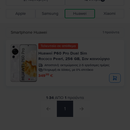
Apple
Samsung
Huawei
Xiaomi
Σύσταση Flip
Καθοδική τιμή
Smartphone Huawei
1
προϊόντα
Ανοδική τιμή
Τελευταίο σε απόθεμα
Huawei P60 Pro Dual Sim
Rococo Pearl, 256 GB, Σαν καινούργιο
Αποστολή:
εκτιμώμενος 2-5 εργάσιμες ημέρες
Πληρωμή σε δόσεις, με 0% επιτόκιο
99
349
€
1
-
34
ΑΠΟ
1
προϊόντα
1