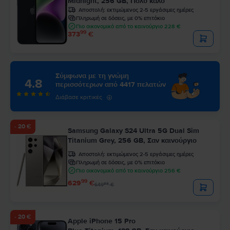
Midnight, 256 GB, Πολύ καλό
Αποστολή:
εκτιμώμενος 2-5 εργάσιμες ημέρες
Πληρωμή σε δόσεις, με 0% επιτόκιο
Πιο οικονομικό από το καινούργιο 228 €
99
373
€
Σύμφωνα με τη γνώμη
4.8
περισσότερων από 4417 πελατών
Διάβασε κριτικές
- 20 €
Samsung Galaxy S24 Ultra 5G Dual Sim
Titanium Grey, 256 GB, Σαν καινούργιο
Αποστολή:
εκτιμώμενος 2-5 εργάσιμες ημέρες
Πληρωμή σε δόσεις, με 0% επιτόκιο
Πιο οικονομικό από το καινούργιο 256 €
99
629
€
99
649
€
- 20 €
Apple iPhone 15 Pro