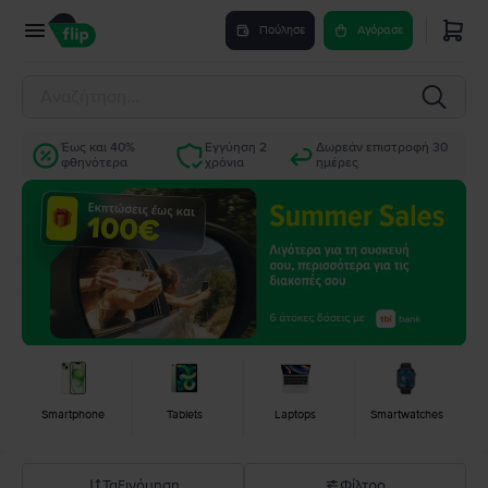
Πούλησε
Αγόρασε
Έως και 40%
Εγγύηση 2
Δωρεάν επιστροφή 30
φθηνότερα
χρόνια
ημέρες
Smartphone
Tablets
Laptops
Smartwatches
Ταξινόμηση
Φίλτρο