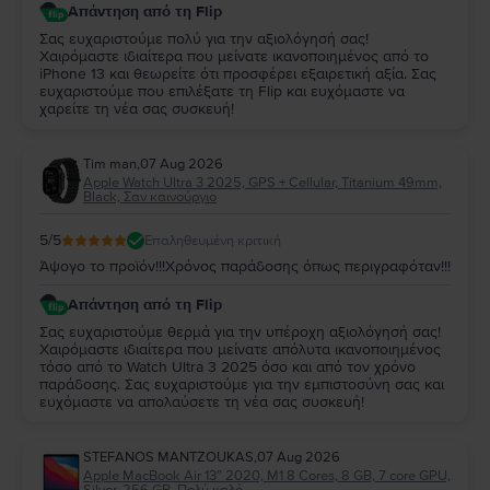
Απάντηση από τη Flip
Σας ευχαριστούμε πολύ για την αξιολόγησή σας!
Χαιρόμαστε ιδιαίτερα που μείνατε ικανοποιημένος από το
iPhone 13 και θεωρείτε ότι προσφέρει εξαιρετική αξία. Σας
ευχαριστούμε που επιλέξατε τη Flip και ευχόμαστε να
χαρείτε τη νέα σας συσκευή!
Tim man
,
07 Aug 2026
Apple Watch Ultra 3 2025, GPS + Cellular, Titanium 49mm,
Black, Σαν καινούργιο
5
/5
Επαληθευμένη κριτική
Άψογο το προϊόν!!!Χρόνος παράδοσης όπως περιγραφόταν!!!
Απάντηση από τη Flip
Σας ευχαριστούμε θερμά για την υπέροχη αξιολόγησή σας!
Χαιρόμαστε ιδιαίτερα που μείνατε απόλυτα ικανοποιημένος
τόσο από το Watch Ultra 3 2025 όσο και από τον χρόνο
παράδοσης. Σας ευχαριστούμε για την εμπιστοσύνη σας και
ευχόμαστε να απολαύσετε τη νέα σας συσκευή!
STEFANOS MANTZOUKAS
,
07 Aug 2026
Apple MacBook Air 13″ 2020, M1 8 Cores, 8 GB, 7 core GPU,
Silver, 256 GB, Πολύ καλό