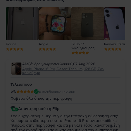
3
2
1
Korina
Angie
Γαβριηλ
Ιωάννα Τσιπιανί
Φκουγκουρας
Αλεξάνδρα γεωργοπουλουυυθ
,
07 Aug 2026
Apple iPhone 16 Pro, Desert Titanium, 128 GB, Σαν
καινούργιο
Τελειοποοο
5
/5
Επαληθευμένη κριτική
Φοβερό όλα όπως την περιγραφή
Απάντηση από τη Flip
Σας ευχαριστούμε θερμά για την υπέροχη αξιολόγησή σας!
Χαιρόμαστε ιδιαίτερα που το iPhone 16 Pro ανταποκρίθηκε
πλήρως στην περιγραφή και ότι μείνατε τόσο ικανοποιημένη
από την αγορά σας. Σας ευχαριστούμε για την εμπιστοσύνη