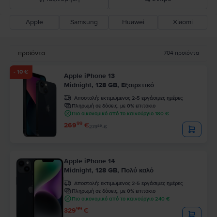
Apple
Samsung
Huawei
Xiaomi
Σύσταση Flip
Καθοδική τιμή
προϊόντα
704
προϊόντα
Ανοδική τιμή
- 10 €
Apple iPhone 13
Midnight, 128 GB, Εξαιρετικό
Αποστολή:
εκτιμώμενος 2-5 εργάσιμες ημέρες
Πληρωμή σε δόσεις, με 0% επιτόκιο
Πιο οικονομικό από το καινούργιο 180 €
99
269
€
99
279
€
Apple iPhone 14
Midnight, 128 GB, Πολύ καλό
Αποστολή:
εκτιμώμενος 2-5 εργάσιμες ημέρες
Πληρωμή σε δόσεις, με 0% επιτόκιο
Πιο οικονομικό από το καινούργιο 240 €
99
329
€